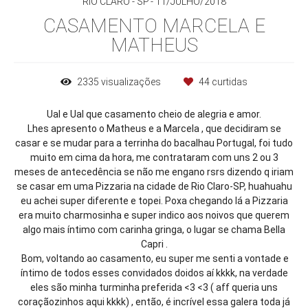
RIO CLARO - SP
11/JULHO/2018
CASAMENTO MARCELA E
MATHEUS
2335
visualizações
44
curtidas
Ual e Ual que casamento cheio de alegria e amor.
Lhes apresento o Matheus e a Marcela , que decidiram se
casar e se mudar para a terrinha do bacalhau Portugal, foi tudo
muito em cima da hora, me contrataram com uns 2 ou 3
meses de antecedência se não me engano rsrs dizendo q iriam
se casar em uma Pizzaria na cidade de Rio Claro-SP, huahuahu
eu achei super diferente e topei. Poxa chegando lá a Pizzaria
era muito charmosinha e super indico aos noivos que querem
algo mais íntimo com carinha gringa, o lugar se chama Bella
Capri .
Bom, voltando ao casamento, eu super me senti a vontade e
íntimo de todos esses convidados doidos aí kkkk, na verdade
eles são minha turminha preferida <3 <3 ( aff queria uns
coraçãozinhos aqui kkkk) , então, é incrível essa galera toda já