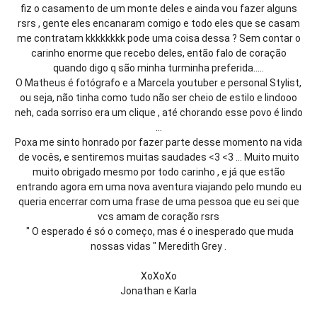
fiz o casamento de um monte deles e ainda vou fazer alguns
rsrs , gente eles encanaram comigo e todo eles que se casam
me contratam kkkkkkkk pode uma coisa dessa ? Sem contar o
carinho enorme que recebo deles, então falo de coração
quando digo q são minha turminha preferida.....
O Matheus é fotógrafo e a Marcela youtuber e personal Stylist,
ou seja, não tinha como tudo não ser cheio de estilo e lindooo
neh, cada sorriso era um clique , até chorando esse povo é lindo
...
Poxa me sinto honrado por fazer parte desse momento na vida
de vocês, e sentiremos muitas saudades <3 <3 ... Muito muito
muito obrigado mesmo por todo carinho , e já que estão
entrando agora em uma nova aventura viajando pelo mundo eu
queria encerrar com uma frase de uma pessoa que eu sei que
vcs amam de coração rsrs
" O esperado é só o começo, mas é o inesperado que muda
nossas vidas " Meredith Grey .
XoXoXo
Jonathan e Karla