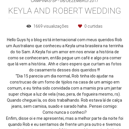
CAMPINAS-SP
08/DEZEMBRO/2017
KEYLA AND ROBERT WEDDING
1669
visualizações
0
curtidas
Hello Guys hj o blog está internacional com meus queridos Rob
um Australiano que conheceu a Keyla uma brasileira na terrinha
do tio Sam. A Keyla foi um amor em nos enviar a história de
como se conheceram, então pegue um café e algo pra comer
que lá vem a história.. Ahh e claro espero que curtam as fotos
do casamento desses dois queridos !!!
“Dia 15 parecia um dia normal, Rob tinha ido ajudar na
construcao de um forno de tijolos na casa de um amigo em
comum, e eu tinha sido convidada com a mamis pra um jantar
super chique a luz de vela (nao, pera, de fogueira mesmo, rs).
Quando cheguei la, os dois trabalhando. Rob estava l
á
de calça
jeans, sem camisa, suado e sarado haha.. Pensei comigo:
Como nunca o conheci?
Enfim, disse oi e me apresentei, mas a melhor parte da noite foi
quando Rob e eu sentamos de frente um pra outro e tivemos