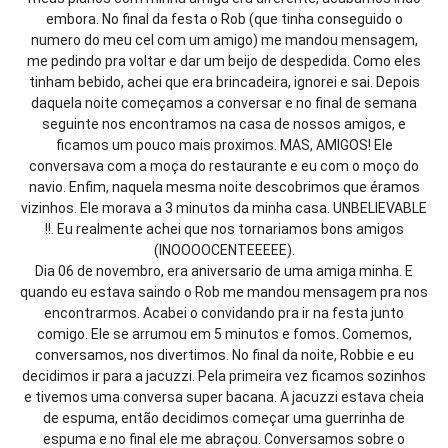
embora. No final da festa o Rob (que tinha conseguido o
numero do meu cel com um amigo) me mandou mensagem,
me pedindo pra voltar e dar um beijo de despedida. Como eles
tinham bebido, achei que era brincadeira, ignorei e sai. Depois
daquela noite começamos a conversar e no final de semana
seguinte nos encontramos na casa de nossos amigos, e
ficamos um pouco mais proximos. MAS, AMIGOS! Ele
conversava com a moça do restaurante e eu com o moço do
navio. Enfim, naquela mesma noite descobrimos que éramos
vizinhos. Ele morava a 3 minutos da minha casa. UNBELIEVABLE
!!. Eu realmente achei que nos tornariamos bons amigos
(INOOOOCENTEEEEE).
Dia 06 de novembro, era aniversario de uma amiga minha. E
quando eu estava saindo o Rob me mandou mensagem pra nos
encontrarmos. Acabei o convidando pra ir na festa junto
comigo. Ele se arrumou em 5 minutos e fomos. Comemos,
conversamos, nos divertimos. No final da noite, Robbie e eu
decidimos ir para a jacuzzi. Pela primeira vez ficamos sozinhos
e tivemos uma conversa super bacana. A jacuzzi estava cheia
de espuma, então decidimos começar uma guerrinha de
espuma e no final ele me abraçou. Conversamos sobre o