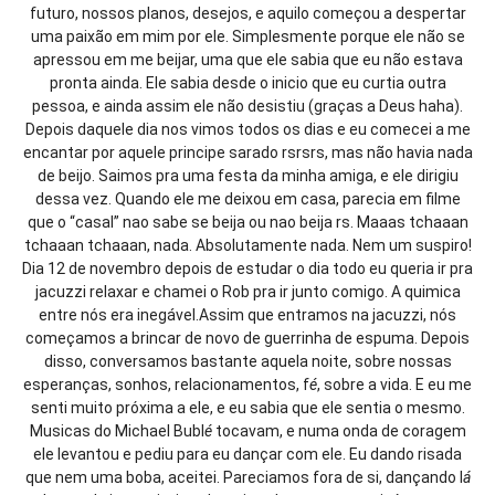
futuro, nossos planos, desejos, e aquilo começou a despertar
uma paixão em mim por ele. Simplesmente porque ele não se
apressou em me beijar, uma que ele sabia que eu não estava
pronta ainda. Ele sabia desde o inicio que eu curtia outra
pessoa, e ainda assim ele não desistiu (graças a Deus haha).
Depois daquele dia nos vimos todos os dias e eu comecei a me
encantar por aquele principe sarado rsrsrs, mas não havia nada
de beijo. Saimos pra uma festa da minha amiga, e ele dirigiu
dessa vez. Quando ele me deixou em casa, parecia em filme
que o “casal” nao sabe se beija ou nao beija rs. Maaas tchaaan
tchaaan tchaaan, nada. Absolutamente nada. Nem um suspiro!
Dia 12 de novembro depois de estudar o dia todo eu queria ir pra
jacuzzi relaxar e chamei o Rob pra ir junto comigo. A quimica
entre nós era inegável.Assim que entramos na jacuzzi, nós
começamos a brincar de novo de guerrinha de espuma. Depois
disso, conversamos bastante aquela noite, sobre nossas
esperanças, sonhos, relacionamentos, f
é
, sobre a vida. E eu me
senti muito próxima a ele, e eu sabia que ele sentia o mesmo.
Musicas do Michael Bubl
é
tocavam, e numa onda de coragem
ele levantou e pediu para eu dançar com ele. Eu dando risada
que nem uma boba, aceitei. Pareciamos fora de si, dançando l
á