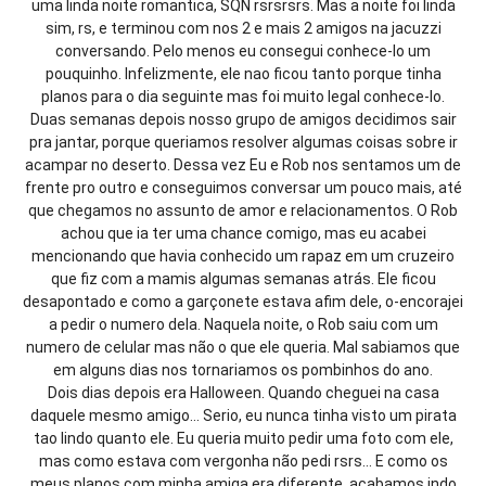
uma linda noite romantica, SQN rsrsrsrs. Mas a noite foi linda
sim, rs, e terminou com nos 2 e mais 2 amigos na jacuzzi
conversando. Pelo menos eu consegui conhece-lo um
pouquinho. Infelizmente, ele nao ficou tanto porque tinha
planos para o dia seguinte mas foi muito legal conhece-lo.
Duas semanas depois nosso grupo de amigos decidimos sair
pra jantar, porque queriamos resolver algumas coisas sobre ir
acampar no deserto. Dessa vez Eu e Rob nos sentamos um de
frente pro outro e conseguimos conversar um pouco mais, até
que chegamos no assunto de amor e relacionamentos. O Rob
achou que ia ter uma chance comigo, mas eu acabei
mencionando que havia conhecido um rapaz em um cruzeiro
que fiz com a mamis algumas semanas atrás. Ele ficou
desapontado e como a garçonete estava afim dele, o-encorajei
a pedir o numero dela. Naquela noite, o Rob saiu com um
numero de celular mas não o que ele queria. Mal sabiamos que
em alguns dias nos tornariamos os pombinhos do ano.
Dois dias depois era Halloween. Quando cheguei na casa
daquele mesmo amigo… Serio, eu nunca tinha visto um pirata
tao lindo quanto ele. Eu queria muito pedir uma foto com ele,
mas como estava com vergonha não pedi rsrs… E como os
meus planos com minha amiga era diferente, acabamos indo