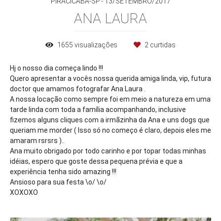
PIRACICABA-SP
13/SETEMBRO/2017
ANA LAURA
1655
visualizações
2
curtidas
Hj o nosso dia começa lindo !!!
Quero apresentar a vocês nossa querida amiga linda, vip, futura
doctor que amamos fotografar Ana Laura .
A nossa locação como sempre foi em meio a natureza em uma
tarde linda com toda a família acompanhando, inclusive
fizemos alguns cliques com a irmãzinha da Ana e uns dogs que
queriam me morder ( Isso só no começo é claro, depois eles me
amaram rsrsrs )..
Ana muito obrigado por todo carinho e por topar todas minhas
idéias, espero que goste dessa pequena prévia e que a
experiência tenha sido amazing !!!
Ansioso para sua festa \o/ \o/
XOXOXO