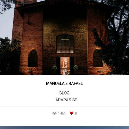
MANUELA E RAFAEL
BLOG
ARARAS-SP
1461
9