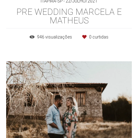
ITAPIRA-SP
22/JULHO/2021
PRE WEDDING MARCELA E
MATHEUS
946
visualizações
0
curtidas