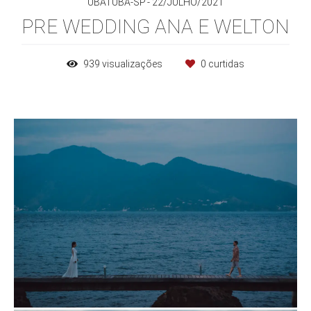
UBATUBA-SP
22/JULHO/2021
PRE WEDDING ANA E WELTON
939
visualizações
0
curtidas