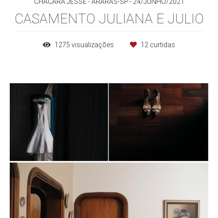
CHACARA JESSÉ - ARARAS-SP
24/JUNHO/2021
CASAMENTO JULIANA E JULIO
1275
visualizações
12
curtidas