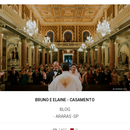
BRUNO E ELAINE - CASAMENTO
BLOG
ARARAS -SP
1407
0