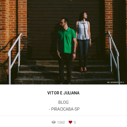
VITOR E JULIANA
BLOG
PIRACICABA-SP
1362
0