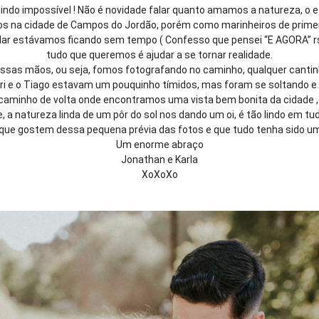
lindo impossível ! Não é novidade falar quanto amamos a natureza, o est
ficos na cidade de Campos do Jordão, porém como marinheiros de primei
dar estávamos ficando sem tempo ( Confesso que pensei “E AGORA” rsr
tudo que queremos é ajudar a se tornar realidade.
ssas mãos, ou seja, fomos fotografando no caminho, qualquer cantinho
i e o Tiago estavam um pouquinho tímidos, mas foram se soltando e u
no caminho de volta onde encontramos uma vista bem bonita da cidade
, a natureza linda de um pôr do sol nos dando um oi, é tão lindo em tud
 que gostem dessa pequena prévia das fotos e que tudo tenha sido u
Um enorme abraço
Jonathan e Karla
XoXoXo