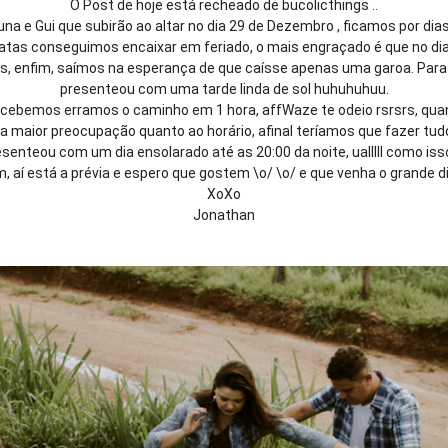
O Post de hoje está recheado de bucolicthings ..
a e Gui que subirão ao altar no dia 29 de Dezembro , ficamos por dias
atas conseguimos encaixar em feriado, o mais engraçado é que no dia 
as, enfim, saímos na esperança de que caísse apenas uma garoa. Par
presenteou com uma tarde linda de sol huhuhuhuu.
rcebemos erramos o caminho em 1 hora, affWaze te odeio rsrsrs, qu
 a maior preocupação quanto ao horário, afinal teríamos que fazer t
senteou com um dia ensolarado até as 20:00 da noite, ualllll como isso
m, aí está a prévia e espero que gostem \o/ \o/ e que venha o grande d
XoXo
Jonathan