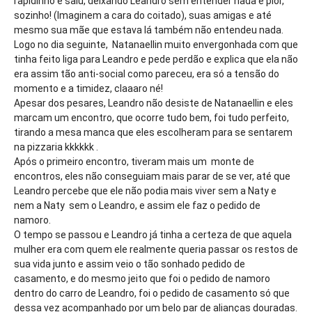
rapidinho e saiu, deixando Leandro sem entender nada e pior,
sozinho! (Imaginem a cara do coitado), suas amigas e até
mesmo sua mãe que estava lá também não entendeu nada.
Logo no dia seguinte, Natanaellin muito envergonhada com que
tinha feito liga para Leandro e pede perdão e explica que ela não
era assim tão anti-social como pareceu, era só a tensão do
momento e a timidez, claaaro né!
Apesar dos pesares, Leandro não desiste de Natanaellin e eles
marcam um encontro, que ocorre tudo bem, foi tudo perfeito,
tirando a mesa manca que eles escolheram para se sentarem
na pizzaria kkkkkk .
Após o primeiro encontro, tiveram mais um monte de
encontros, eles não conseguiam mais parar de se ver, até que
Leandro percebe que ele não podia mais viver sem a Naty e
nem a Naty sem o Leandro, e assim ele faz o pedido de
namoro.
O tempo se passou e Leandro já tinha a certeza de que aquela
mulher era com quem ele realmente queria passar os restos de
sua vida junto e assim veio o tão sonhado pedido de
casamento, e do mesmo jeito que foi o pedido de namoro
dentro do carro de Leandro, foi o pedido de casamento só que
dessa vez acompanhado por um belo par de alianças douradas.